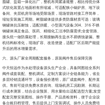
脂罐、盐箱一体化出厂，整机布局紧凑规整，相比传统分体
式软化装置占地面积有所缩减，可适配狭小锅炉房、地下设
备间、夹层机房等场地受限场景，现场管路对接工序简单，
缩短安装施工周期。树脂罐体提供多类防腐材质可选：玻璃
钢罐体抗压耐蚀，适配供暖、小型蒸汽设备;304、316 不锈
钢罐体满足食品、医药、精细化工洁净防腐需求;全套管路、
接头统一做防腐处理，长期接触再生盐水不易锈蚀渗漏。整
机结构标准化，现场扩容、改造便捷，适配厂区后期产能提
升后的用水增量需求。
六、源头厂家全周期配套服务，原装阀件售后保障完善
中天恒远作为水处理设备源头生产企业，具备阿图祖全系列
阀件成套装配、整机调试、定制方案设计全链条能力，省去
多层经销流通环节，设备报价透明，原厂成套阀件、配件直
供。售前可提供免费水质咨询、现场机房工况勘测、长期运
行成本测算，结合企业预算、用水量给出适配选型方案;发货
配套完整安装图纸、操作手册、产品质检资料，便于企业设
备台账归档管理。售后提供上门安装调试、操作人员免费培