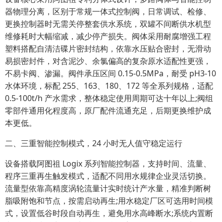
器物理分离，区别于常规一体式控制阀，日常调试、检修、
更换控制器时无需关停整套供水系统，双罐不间断供水机型
维修耗时大幅缩减，减少停产损失。阀体采用耐腐增强工程
塑料搭配自清洁碟片密封结构，依靠水压贴合密封，无滑动
易损密封件，对含泥沙、余氯偏高的复杂原水适配性更强，
不易卡阀、渗漏。阀件承压区间 0.15-0.5MPa，耐受 pH3-10
水体环境，标配 255、163、180、172 等全系列规格，适配
0.5-100t/h 产水需求，整体稳定使用周期可达十年以上;阀组
零部件通用化程度高，原厂配件流通充足，后期更换维护成
本更低。
二、三重智能控制模式，24 小时无人值守稳定运行
设备搭载阿图祖 Logix 系列智能控制器，支持时间、流量、
程序三重再生触发模式，适配不同用水规律企业灵活切换。
流量型依靠高精度涡轮流量计实时统计产水量，精准判断树
脂吸附饱和节点，按需启动再生;用水稳定厂区可选用时间模
式，设置低谷时段自动再生，避免用水高峰断水;系统内置断