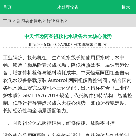
首页
水处理设备
目录
主页
>
新闻动态资讯
>
行业资讯
>
中天恒远阿图祖软化水设备六大核心优势
时间:
2026-06-28 07:20:07
作者:
李德馨
点击:
次
工业锅炉、换热机组、生产流水线长期使用原水时，水中
钙、镁离子极易附着形成水垢，降低换热效率、腐蚀管道设
备，增加停机检修与燃料消耗成本。中天恒远阿图祖全自动
软化水设备搭载原装 Autotrol 阿图祖多路控制阀，结合国内
各地水质工况完成整机本土化适配，出水指标符合《工业锅
炉水质》GB/T 1576-2018 规范，依托阀件独特结构、智能控
制、低耗运行等特点形成六大核心优势，兼顾运行稳定度、
长期经济性与全场景适配能力。
一、阿图祖分体式阀控结构，维修便捷、故障率可控
设备核心采用阿图祖专利分体式设计，多路阀体与智能控制