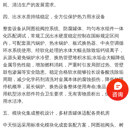
耗、清洁生产的发展需求。
四、出水水质持续稳定，全方位保护热力用水设备
整套设备从阿图祖阀控系统、防腐罐体、均匀布水组件一体
化匹配调试，常规工况出水硬度稳定控制在国标规定区间
内，可配套蒸汽锅炉、热水锅炉、板式换热器、中央空调循
环水系统使用。经软化处理的水体大幅去除致垢钙镁离子，
从源头避免锅炉水冷壁、换热管壁堆积水垢;水垢会大幅降低
金属导热性能，增加燃料消耗，严重时引发局部过热、管壁
鼓包渗漏等安全隐患。稳定合格软水能够拉长设备酸洗除垢
周期，减少化学药剂清洗对金属本体的腐蚀损伤，降低故障
停机概率，延长锅炉、换热设备整体使用寿命;食品、医药专
用机型涉水部件符合卫生要求，无有害物质析出，保障工艺
用水洁净。
五、模块化集成整机设计，多材质罐体适配各类机房
中天恒远采用标准化模块化成套装配方案，阿图祖阀头、树