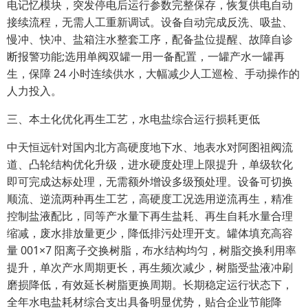
电记忆模块，突发停电后运行参数完整保存，恢复供电自动
接续流程，无需人工重新调试。设备自动完成反洗、吸盐、
慢冲、快冲、盐箱注水整套工序，配备盐位提醒、故障自诊
断报警功能;选用单阀双罐一用一备配置，一罐产水一罐再
生，保障 24 小时连续供水，大幅减少人工巡检、手动操作的
人力投入。
三、本土化优化再生工艺，水电盐综合运行损耗更低
中天恒远针对国内北方高硬度地下水、地表水对阿图祖阀流
道、凸轮结构优化升级，进水硬度处理上限提升，单级软化
即可完成达标处理，无需额外增设多级预处理。设备可切换
顺流、逆流两种再生工艺，高硬度工况选用逆流再生，精准
控制盐液配比，同等产水量下再生盐耗、再生自耗水量合理
缩减，废水排放量更少，降低排污处理开支。罐体填充高容
量 001×7 阳离子交换树脂，布水结构均匀，树脂交换利用率
提升，单次产水周期更长，再生频次减少，树脂受盐液冲刷
磨损降低，有效延长树脂更换周期。长期稳定运行状态下，
全年水电盐耗材综合支出具备明显优势，贴合企业节能降