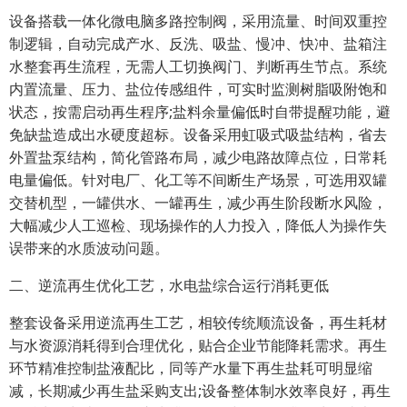
设备搭载一体化微电脑多路控制阀，采用流量、时间双重控
制逻辑，自动完成产水、反洗、吸盐、慢冲、快冲、盐箱注
水整套再生流程，无需人工切换阀门、判断再生节点。系统
内置流量、压力、盐位传感组件，可实时监测树脂吸附饱和
状态，按需启动再生程序;盐料余量偏低时自带提醒功能，避
免缺盐造成出水硬度超标。设备采用虹吸式吸盐结构，省去
外置盐泵结构，简化管路布局，减少电路故障点位，日常耗
电量偏低。针对电厂、化工等不间断生产场景，可选用双罐
交替机型，一罐供水、一罐再生，减少再生阶段断水风险，
大幅减少人工巡检、现场操作的人力投入，降低人为操作失
误带来的水质波动问题。
二、逆流再生优化工艺，水电盐综合运行消耗更低
整套设备采用逆流再生工艺，相较传统顺流设备，再生耗材
与水资源消耗得到合理优化，贴合企业节能降耗需求。再生
环节精准控制盐液配比，同等产水量下再生盐耗可明显缩
减，长期减少再生盐采购支出;设备整体制水效率良好，再生