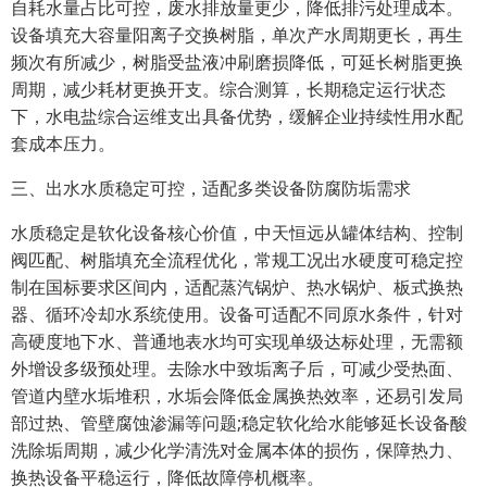
自耗水量占比可控，废水排放量更少，降低排污处理成本。
设备填充大容量阳离子交换树脂，单次产水周期更长，再生
频次有所减少，树脂受盐液冲刷磨损降低，可延长树脂更换
周期，减少耗材更换开支。综合测算，长期稳定运行状态
下，水电盐综合运维支出具备优势，缓解企业持续性用水配
套成本压力。
三、出水水质稳定可控，适配多类设备防腐防垢需求
水质稳定是软化设备核心价值，中天恒远从罐体结构、控制
阀匹配、树脂填充全流程优化，常规工况出水硬度可稳定控
制在国标要求区间内，适配蒸汽锅炉、热水锅炉、板式换热
器、循环冷却水系统使用。设备可适配不同原水条件，针对
高硬度地下水、普通地表水均可实现单级达标处理，无需额
外增设多级预处理。去除水中致垢离子后，可减少受热面、
管道内壁水垢堆积，水垢会降低金属换热效率，还易引发局
部过热、管壁腐蚀渗漏等问题;稳定软化给水能够延长设备酸
洗除垢周期，减少化学清洗对金属本体的损伤，保障热力、
换热设备平稳运行，降低故障停机概率。