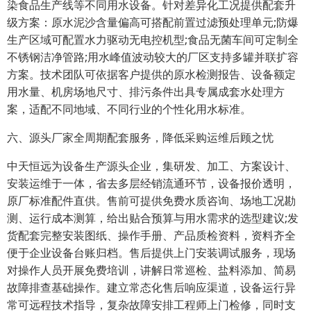
染食品生产线等不同用水设备。针对差异化工况提供配套升
级方案：原水泥沙含量偏高可搭配前置过滤预处理单元;防爆
生产区域可配置水力驱动无电控机型;食品无菌车间可定制全
不锈钢洁净管路;用水峰值波动较大的厂区支持多罐并联扩容
方案。技术团队可依据客户提供的原水检测报告、设备额定
用水量、机房场地尺寸、排污条件出具专属成套水处理方
案，适配不同地域、不同行业的个性化用水标准。
六、源头厂家全周期配套服务，降低采购运维后顾之忧
中天恒远为设备生产源头企业，集研发、加工、方案设计、
安装运维于一体，省去多层经销流通环节，设备报价透明，
原厂标准配件直供。售前可提供免费水质咨询、场地工况勘
测、运行成本测算，给出贴合预算与用水需求的选型建议;发
货配套完整安装图纸、操作手册、产品质检资料，资料齐全
便于企业设备台账归档。售后提供上门安装调试服务，现场
对操作人员开展免费培训，讲解日常巡检、盐料添加、简易
故障排查基础操作。建立常态化售后响应渠道，设备运行异
常可远程技术指导，复杂故障安排工程师上门检修，同时支