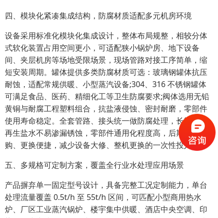
四、模块化紧凑集成结构，防腐材质适配多元机房环境
设备采用标准化模块化集成设计，整体布局规整，相较分体
式软化装置占用空间更小，可适配狭小锅炉房、地下设备
间、夹层机房等场地受限场景，现场管路对接工序简单，缩
短安装周期。罐体提供多类防腐材质可选：玻璃钢罐体抗压
耐蚀，适配常规供暖、小型蒸汽设备;304、316 不锈钢罐体
可满足食品、医药、精细化工等卫生防腐要求;阀体选用无铅
黄铜与耐腐工程塑料组合，抗盐液侵蚀、密封耐磨，零部件
使用寿命稳定。全套管路、接头统一做防腐处理，长期接触
再生盐水不易渗漏锈蚀，零部件通用化程度高，后期配件采
购、更换便捷，减少设备大修、整机更换的一次性投入。
五、多规格可定制方案，覆盖全行业水处理应用场景
产品摒弃单一固定型号设计，具备完整工况定制能力，单台
处理流量覆盖 0.5t/h 至 55t/h 区间，可匹配小型商用热水
炉、厂区工业蒸汽锅炉、楼宇集中供暖、酒店中央空调、印