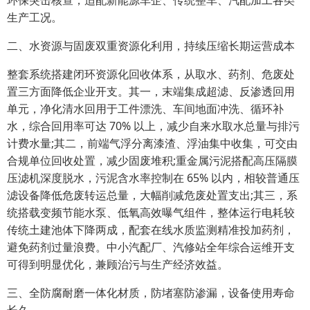
环保突击核查，适配新能源车企、传统整车、汽配加工各类
生产工况。
二、水资源与固废双重资源化利用，持续压缩长期运营成本
整套系统搭建闭环资源化回收体系，从取水、药剂、危废处
置三方面降低企业开支。其一，末端集成超滤、反渗透回用
单元，净化清水回用于工件漂洗、车间地面冲洗、循环补
水，综合回用率可达 70% 以上，减少自来水取水总量与排污
计费水量;其二，前端气浮分离漆渣、浮油集中收集，可交由
合规单位回收处置，减少固废堆积;重金属污泥搭配高压隔膜
压滤机深度脱水，污泥含水率控制在 65% 以内，相较普通压
滤设备降低危废转运总量，大幅削减危废处置支出;其三，系
统搭载变频节能水泵、低氧高效曝气组件，整体运行电耗较
传统土建池体下降两成，配套在线水质监测精准投加药剂，
避免药剂过量浪费。中小汽配厂、汽修站全年综合运维开支
可得到明显优化，兼顾治污与生产经济效益。
三、全防腐耐磨一体化材质，防堵塞防渗漏，设备使用寿命