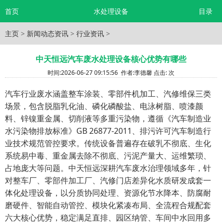
首页
水处理设备
目录
主页
>
新闻动态资讯
>
行业资讯
>
中天恒远汽车废水处理设备核心优势有哪些
时间:
2026-06-27 09:15:56
作者:
李德馨
点击:
次
汽车行业废水涵盖整车涂装、零部件机加工、汽修维保三类
场景，包含脱脂乳化油、磷化磷酸盐、电泳树脂、喷漆颜
料、锌镍重金属、切削液等多重污染物，遵循《汽车制造业
水污染物排放标准》GB 26877-2011、排污许可汽车制造行
业技术规范管控要求。传统设备普遍存在破乳不彻底、生化
系统易中毒、重金属去除不彻底、污泥产量大、运维繁琐、
占地庞大等问题。中天恒远深耕汽车废水治理领域多年，针
对整车厂、零部件加工厂、汽修门店差异化水质研发成套一
体化处理设备，以分质协同处理、资源化节水降本、防腐耐
磨硬件、智能自动管控、模块化紧凑布局、全流程合规配套
六大核心优势，稳定满足直排、园区纳管、车间中水回用多