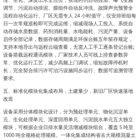
理、生化、深度出水全点位，实现药剂自动投加、曝气变频
调节、污泥自动排泥、膜组件自动反冲洗、故障声光预警全
流程自动化运行。厂区无需专人 24 小时值守，仅安排班组每
日一次常规巡检即可完成运维，缩减现场人工投入。系统自
动存储水质数据、药剂消耗量、水电能耗、污泥产量、设备
启停全部记录，数据存储周期满足环保台账五年留存规定，
支持本地导出与远程云端查看，无需人工手工逐条登记台账;
设备搭载远程通讯模块，厂家技术人员可线上排查参数异
常、优化运行工艺，减少高频上门调试，缩短故障停机时
长，完全契合排污许可治污设施同步运行、数据可追溯管理
要求。
五、标准化模块化集成布局，土建量少，新旧厂区快速落地
改造
设备采用分体模块化设计，分为预处理单元、物化沉淀单
元、生化处理单元、深度回用单元、污泥脱水单元五大独立
模块，可根据企业日排水量灵活增减模块组合，覆盖 5 吨至
1000 吨全规格处理规模。一体化集成结构省去大规模混凝土