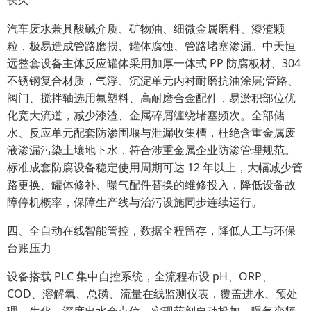
长久
汽车废水兼具酸碱介质、矿物油、细微金属磨料、漆渣颗
粒，极易造成管路磨损、罐体腐蚀、管路堵塞渗漏。中天恒
远整套设备主体反应罐体采用加厚一体式 PP 防腐板材、304
不锈钢复合材质，气浮、沉淀单元内衬耐磨抗油涂层;管路、
阀门、搅拌轴选用氟塑料、高耐磨合金配件，易淤积部位优
化宽大流道，减少漆渣、金属碎屑缠绕堵塞频次。全部储
水、反应单元配套防渗围堰与泄漏收集槽，杜绝含重金属废
液渗漏污染土壤地下水，符合涉重金属企业防渗管理规范。
标准成套防腐设备稳定使用周期可达 12 年以上，大幅减少管
路更换、罐体修补、曝气配件替换的维修投入，降低设备故
障停机概率，保障生产线与治污设施同步连续运行。
四、全自动在线智能管控，数据全程留存，降低人工与环保
台账压力
设备搭载 PLC 集中自控系统，全流程布设 pH、ORP、
COD、溶解氧、总磷、流量在线监测仪表，覆盖进水、预处