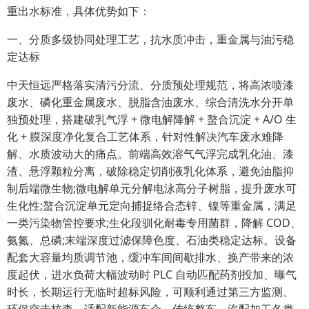
重出水标准，具体优势如下：
一、分质多级协同处理工艺，抗水质冲击，重金属与油污稳
定达标
中天恒远严格落实清污分流、分质预处理规范，将高浓喷漆
废水、磷化重金属废水、脱脂含油废水、综合清洗水分开单
独预处理，搭建破乳气浮 + 微电解降解 + 螯合沉淀 + A/O 生
化 + 膜深度净化复合工艺体系，针对性解决汽车废水难降
解、水质波动大的痛点。前端高效溶气气浮完成乳化油、漆
渣、悬浮颗粒分离，破除稳定切削液乳化体系，避免油脂抑
制后端微生物;微电解单元分解电泳高分子树脂，提升废水可
生化性;螯合沉淀单元定向捕捉络合态锌、镍等重金属，满足
一类污染物管控要求;生化段驯化耐毒专用菌群，降解 COD、
氨氮、总磷;末端深度过滤保障色度、石油类稳定达标。设备
配套大容量均质调节池，缓冲车间间歇排水、换产带来的浓
度起伏，进水负荷大幅波动时 PLC 自动匹配药剂投加、曝气
时长，长期运行无临时超标风险，可顺利通过第三方监测、