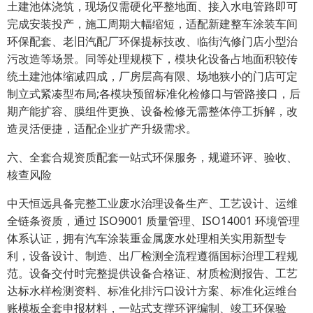
土建池体浇筑，现场仅需硬化平整地面、接入水电管路即可
完成安装投产，施工周期大幅缩短，适配新建整车涂装车间
环保配套、老旧汽配厂环保提标技改、临街汽修门店小型治
污改造等场景。同等处理规模下，模块化设备占地面积较传
统土建池体缩减四成，厂房层高有限、场地狭小的门店可定
制立式紧凑型布局;各模块预留标准化检修口与管路接口，后
期产能扩容、膜组件更换、设备检修无需整体停工拆解，改
造灵活便捷，适配企业扩产升级需求。
六、全套合规资质配套一站式环保服务，规避环评、验收、
核查风险
中天恒远具备完整工业废水治理设备生产、工艺设计、运维
全链条资质，通过 ISO9001 质量管理、ISO14001 环境管理
体系认证，拥有汽车涂装重金属废水处理相关实用新型专
利，设备设计、制造、出厂检测全流程遵循国标治理工程规
范。设备交付时完整提供设备合格证、材质检测报告、工艺
达标水样检测资料、标准化排污口设计方案、标准化运维台
账模板全套申报材料，一站式支撑环评编制、竣工环保验