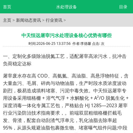
首页
水处理设备
目录
主页
>
新闻动态资讯
>
行业资讯
>
中天恒远屠宰污水处理设备核心优势有哪些
时间:
2026-06-25 13:37:56
作者:
李德馨
点击:
次
一、定制化多级除油脱氮工艺，适配屠宰高浓污水，抗冲击
负荷稳定达标
屠宰废水存在高 COD、高氨氮、高油脂、高悬浮物特征，含
大量血污、毛屑、碎肉与动物油脂，生产时段水质浓度波动
剧烈，极易造成填料堵塞、污泥中毒失效。中天恒远屠宰专
用设备采用细格栅 + 溶气气浮 + 水解酸化 + A²/O 脱氮生化 +
深度消毒一体化专属工艺包，严格贴合 HJ 1285—2023 屠宰
行业污染防治技术指南要求，。前端双层粗细格栅拦截毛
发、骨渣，配套自动刮渣气浮单元，乳化油脂去除率超
95%，从源头规避油脂包裹微生物、堵塞曝气组件问题;中段