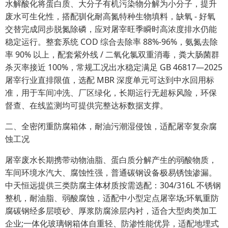
水解酸化将蛋白质、大分子有机污染物分解为小分子，提升
废水可生化性，搭配驯化耐高氮特种生物填料，缺氧 - 好氧
交替完成同步脱氮除磷，应对屠宰旺季瞬时高浓度排水仍能
稳定运行。整套系统 COD 综合去除率 88%-96%，氨氮去除
率 90% 以上，配套紫外线 / 二氧化氯双重消毒，粪大肠菌群
杀灭率接近 100%，常规工况出水稳定满足 GB 46817—2025
屠宰行业直排限值，选配 MBR 深度单元可达到中水回用标
准，用于车间冲洗、厂区绿化，长期运行无超标风险，环保
督查、在线监测均可提供完整达标数据支撑。
二、全密闭重防腐箱体，耐油污潮湿侵蚀，适配屠宰复杂腐
蚀工况
屠宰废水长期携带动物油脂、蛋白质分解产生的弱酸物质，
车间环境水汽大、腐蚀性强，普通碳钢设备极易锈蚀渗漏。
中天恒远提供三类防腐主体材质按需选配：304/316L 不锈钢
整机，耐油脂、弱酸腐蚀，适配中小型定点屠宰场;环氧重防
腐碳钢经多层喷砂、厚浆防腐涂层内衬，适合大型肉类加工
企业;一体化玻璃钢箱体自重轻、防渗性能优异，适配地埋式