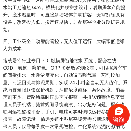
屠宰设备 1-2 个月即可完成安装调试投入使用，相较土建污
水站工期缩短 60%。模块化并联拼接设计，后期屠宰产能提
升、废水增量时，可直接新增箱体并联扩容，无需拆除原有
设备，改造投入低、投产速度快，适配屠宰企业分期扩建规
划。
四、工业级全自动智能管控，无人值守运行，大幅降低运维
人力成本
搭载屠宰行业专用 PLC 触摸屏智能控制系统，配套在线
COD、氨氮、溶解氧、ORP 多参数监测仪表，可根据屠宰车
间间歇排水、水质浓度变化，自动调节曝气量、药剂投加
量、污泥回流与排泥周期，实现 24 小时全自动无人值守。系
统内置超限联锁保护机制，油脂浓度超标、泵体故障、消毒
药剂不足、管路堵塞时同步声光报警，并推送预警信息至管
理人员手机端，提前规避系统崩溃、出水超标问题。配套物
联网远程监控平台，手机、电脑可实时调取运行参数、水质
报表、故障记录，偏远乡镇小型屠宰场无需长期派驻专职环
保人员，仅需每季度一次常规巡检。生化系统污泥内源消化