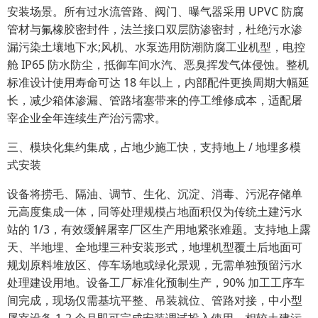
安装场景。所有过水流管路、阀门、曝气器采用 UPVC 防腐
管材与氟橡胶密封件，法兰接口双层防渗密封，杜绝污水渗
漏污染土壤地下水;风机、水泵选用防潮防腐工业机型，电控
舱 IP65 防水防尘，抵御车间水汽、恶臭挥发气体侵蚀。整机
标准设计使用寿命可达 18 年以上，内部配件更换周期大幅延
长，减少箱体渗漏、管路堵塞带来的停工维修成本，适配屠
宰企业全年连续生产治污需求。
三、模块化集约集成，占地少施工快，支持地上 / 地埋多模
式安装
设备将捞毛、隔油、调节、生化、沉淀、消毒、污泥存储单
元高度集成一体，同等处理规模占地面积仅为传统土建污水
站的 1/3，有效缓解屠宰厂区生产用地紧张难题。支持地上露
天、半地埋、全地埋三种安装形式，地埋机型覆土后地面可
规划原料堆放区、停车场地或绿化景观，无需单独预留污水
处理建设用地。设备工厂标准化预制生产，90% 加工工序车
间完成，现场仅需基坑平整、吊装就位、管路对接，中小型