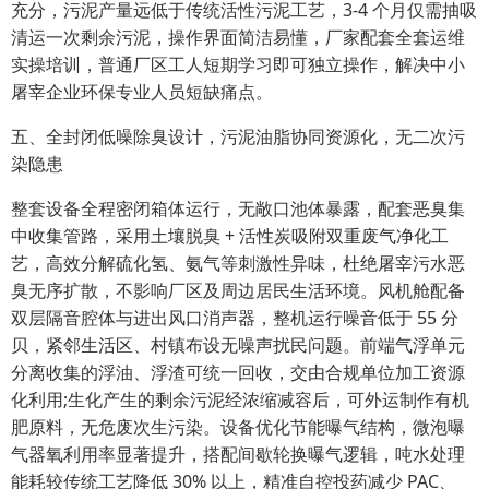
充分，污泥产量远低于传统活性污泥工艺，3-4 个月仅需抽吸
清运一次剩余污泥，操作界面简洁易懂，厂家配套全套运维
实操培训，普通厂区工人短期学习即可独立操作，解决中小
屠宰企业环保专业人员短缺痛点。
五、全封闭低噪除臭设计，污泥油脂协同资源化，无二次污
染隐患
整套设备全程密闭箱体运行，无敞口池体暴露，配套恶臭集
中收集管路，采用土壤脱臭 + 活性炭吸附双重废气净化工
艺，高效分解硫化氢、氨气等刺激性异味，杜绝屠宰污水恶
臭无序扩散，不影响厂区及周边居民生活环境。风机舱配备
双层隔音腔体与进出风口消声器，整机运行噪音低于 55 分
贝，紧邻生活区、村镇布设无噪声扰民问题。前端气浮单元
分离收集的浮油、浮渣可统一回收，交由合规单位加工资源
化利用;生化产生的剩余污泥经浓缩减容后，可外运制作有机
肥原料，无危废次生污染。设备优化节能曝气结构，微泡曝
气器氧利用率显著提升，搭配间歇轮换曝气逻辑，吨水处理
能耗较传统工艺降低 30% 以上，精准自控投药减少 PAC、