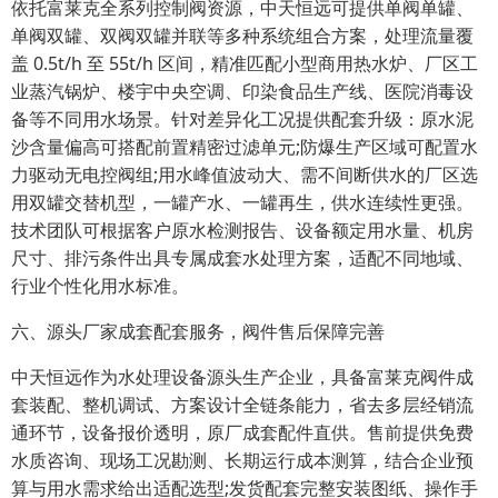
依托富莱克全系列控制阀资源，中天恒远可提供单阀单罐、
单阀双罐、双阀双罐并联等多种系统组合方案，处理流量覆
盖 0.5t/h 至 55t/h 区间，精准匹配小型商用热水炉、厂区工
业蒸汽锅炉、楼宇中央空调、印染食品生产线、医院消毒设
备等不同用水场景。针对差异化工况提供配套升级：原水泥
沙含量偏高可搭配前置精密过滤单元;防爆生产区域可配置水
力驱动无电控阀组;用水峰值波动大、需不间断供水的厂区选
用双罐交替机型，一罐产水、一罐再生，供水连续性更强。
技术团队可根据客户原水检测报告、设备额定用水量、机房
尺寸、排污条件出具专属成套水处理方案，适配不同地域、
行业个性化用水标准。
六、源头厂家成套配套服务，阀件售后保障完善
中天恒远作为水处理设备源头生产企业，具备富莱克阀件成
套装配、整机调试、方案设计全链条能力，省去多层经销流
通环节，设备报价透明，原厂成套配件直供。售前提供免费
水质咨询、现场工况勘测、长期运行成本测算，结合企业预
算与用水需求给出适配选型;发货配套完整安装图纸、操作手