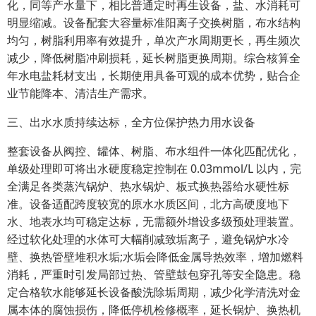
化，同等产水量下，相比普通定时再生设备，盐、水消耗可
明显缩减。设备配套大容量标准阳离子交换树脂，布水结构
均匀，树脂利用率有效提升，单次产水周期更长，再生频次
减少，降低树脂冲刷损耗，延长树脂更换周期。综合核算全
年水电盐耗材支出，长期使用具备可观的成本优势，贴合企
业节能降本、清洁生产需求。
三、出水水质持续达标，全方位保护热力用水设备
整套设备从阀控、罐体、树脂、布水组件一体化匹配优化，
单级处理即可将出水硬度稳定控制在 0.03mmol/L 以内，完
全满足各类蒸汽锅炉、热水锅炉、板式换热器给水硬性标
准。设备适配跨度较宽的原水水质区间，北方高硬度地下
水、地表水均可稳定达标，无需额外增设多级预处理装置。
经过软化处理的水体可大幅削减致垢离子，避免锅炉水冷
壁、换热管壁堆积水垢;水垢会降低金属导热效率，增加燃料
消耗，严重时引发局部过热、管壁鼓包穿孔等安全隐患。稳
定合格软水能够延长设备酸洗除垢周期，减少化学清洗对金
属本体的腐蚀损伤，降低停机检修概率，延长锅炉、换热机