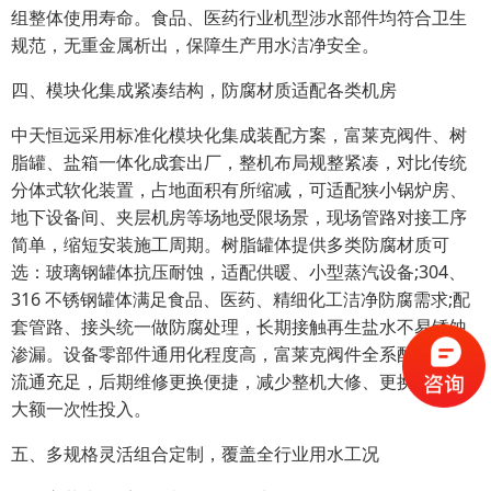
组整体使用寿命。食品、医药行业机型涉水部件均符合卫生
规范，无重金属析出，保障生产用水洁净安全。
四、模块化集成紧凑结构，防腐材质适配各类机房
中天恒远采用标准化模块化集成装配方案，富莱克阀件、树
脂罐、盐箱一体化成套出厂，整机布局规整紧凑，对比传统
分体式软化装置，占地面积有所缩减，可适配狭小锅炉房、
地下设备间、夹层机房等场地受限场景，现场管路对接工序
简单，缩短安装施工周期。树脂罐体提供多类防腐材质可
选：玻璃钢罐体抗压耐蚀，适配供暖、小型蒸汽设备;304、
316 不锈钢罐体满足食品、医药、精细化工洁净防腐需求;配
套管路、接头统一做防腐处理，长期接触再生盐水不易锈蚀
渗漏。设备零部件通用化程度高，富莱克阀件全系配件市场
流通充足，后期维修更换便捷，减少整机大修、更换带来的
大额一次性投入。
五、多规格灵活组合定制，覆盖全行业用水工况