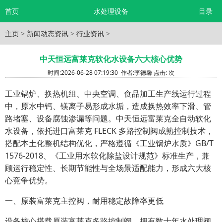
首页
水处理设备
目录
主页
>
新闻动态资讯
>
行业资讯
>
中天恒远富莱克软化水设备六大核心优势
时间:
2026-06-28 07:19:30
作者:
李德馨
点击:
次
工业锅炉、换热机组、中央空调、食品加工生产线运行过程
中，原水中钙、镁离子易形成水垢，造成换热效率下滑、管
路堵塞、设备腐蚀渗漏等问题。中天恒远富莱克全自动软化
水设备，依托进口富莱克 FLECK 多路控制阀成熟控制技术，
搭配本土化整机结构优化，严格遵循《工业锅炉水质》GB/T
1576-2018、《工业用水软化除盐设计规范》标准生产，兼
顾运行稳定性、长期节能性与全场景适配能力，形成六大核
心竞争优势。
一、原装富莱克主控阀，耐用稳定故障率更低
设备核心搭载原装富莱克多路控制阀，拥有数十年水处理阀