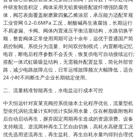
件研发制造积淀，阀体采用无铅黄铜搭配玻纤增强防腐壳
体，阀芯表面覆盖耐磨聚四氟乙烯涂层，承压能力适配常规
工业管网 0.2–0.6MPa 工况，耐酸碱再生液腐蚀，长期运行
不易渗漏、卡阀。阀体内置液压平衡活塞结构，水路切换平
顺，整套阀体正常使用周期可达十余年，远优于普通国产简
易控制阀。系统分为流量、时间双控制模式，内置断电记忆
电容，断电后程序参数不会丢失，恢复供电可自动接续运行;
搭配一体式虹吸吸盐结构，无需额外配置盐泵，简化外部管
路，减少电路故障点位，日常运维故障频次大幅降低，适合
24 小时不间断生产企业长期稳定使用。
二、流量精准智能再生，水电盐运行成本可控
中天恒远针对富莱克阀控系统做本土化程序优化，流量型机
型依托涡轮流量计实时统计实际用水量，仅在树脂吸附饱和
后自动启动再生，摒弃固定周期再生造成的资源浪费。设备
支持顺流、逆流两种再生工艺自由切换，高耗水高硬度工况
优先选用逆流再生，再生盐耗、再生自耗水量均得到合理优