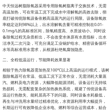
中天恒远树脂除氧器采用专用除氧树脂离子交换技术，无需
高温加热，可在常温工况下完成水中溶解氧的高效去除，彻
底打破传统除氧设备依赖高温蒸汽的运行局限。设备除氧效
率稳定达到98%以上，出水溶解氧含量可精准控制在0.01-
0.1mg/L的高标准区间，除氧精度高、水质波动小。同时设
备除氧过程无杂质析出，不会改变水体原有水质指标，出水
洁净无二次污染，可充分满足工业锅炉给水、精密设备循环
水等高标准用水需求，从根源杜绝氧腐蚀隐患。
二、全程低温运行，节能降耗效果显著
相较于热力除氧器需加热至100℃以上高温的运行模式，该树
脂除氧器可在常温、低温工况下正常作业，无需消耗大量蒸
汽、燃料及电力资源，大幅降低能源消耗。设备运行无持续
热损耗，无需配套复杂的加热换热系统，规避了传统设备高
温运行热散失、能耗居高不下的问题。同时设备水耗极低，
再生与冲洗用水量经过精准优化，水资源利用率大幅提升，
长期运行可有效降低企业水电、燃料等综合运营成本，贴合