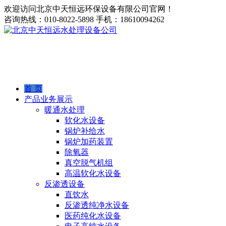
欢迎访问北京中天恒远环保设备有限公司官网！
咨询热线：
010-8022-5898
手机：
18610094262
首 页
产品业务展示
暖通水处理
软化水设备
锅炉补给水
锅炉加药装置
除氧器
真空脱气机组
高温软化水设备
反渗透设备
直饮水
反渗透纯净水设备
医药纯化水设备