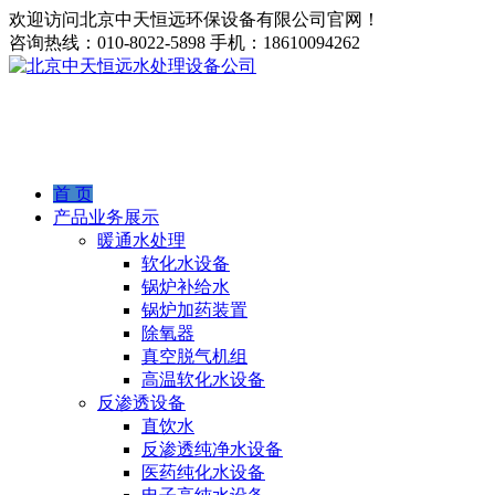
欢迎访问北京中天恒远环保设备有限公司官网！
咨询热线：
010-8022-5898
手机：
18610094262
首 页
产品业务展示
暖通水处理
软化水设备
锅炉补给水
锅炉加药装置
除氧器
真空脱气机组
高温软化水设备
反渗透设备
直饮水
反渗透纯净水设备
医药纯化水设备