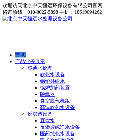
欢迎访问北京中天恒远环保设备有限公司官网！
咨询热线：
010-8022-5898
手机：
18610094262
首 页
产品业务展示
暖通水处理
软化水设备
锅炉补给水
锅炉加药装置
除氧器
真空脱气机组
高温软化水设备
反渗透设备
直饮水
反渗透纯净水设备
医药纯化水设备