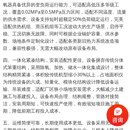
氧器具备优异的变负荷运行能力，可适配高低压多等级工
况，覆盖0.02MPa至0.5MPa压力区间，适配不同温度、流量
的供水需求。设备支持短时超额定50%负荷稳定运行，完美
适配供热机组、滑压机组等工况波动大的生产场景，启停平
稳、工况切换无故障。同时可根据企业锅炉容量、供水参
数、场地条件定制化设计，适配各类新旧热力系统改造项
目，兼容性极强，无需大幅改动原有设备布局。
四、一体化紧凑结构，安装适配性更佳。设备摒弃传统分体
式笨重结构，采用除氧、加热、储水一体化集成设计，整体
结构精简紧凑，体积较传统机型缩小30%以上，占地面积仅
为传统设备的六成。轻量化、模块化结构设计降低设备运
输、吊装难度，适配厂区狭小场地安装需求，大幅减少土建
施工与基建投入。设备布局合理、结构规整，管路对接简
洁，安装周期短，可快速投产使用，有效缩短项目施工周
期，降低前期工程投入成本。
五、运维简便可靠，长期使用成本更低。设备采用无转动核