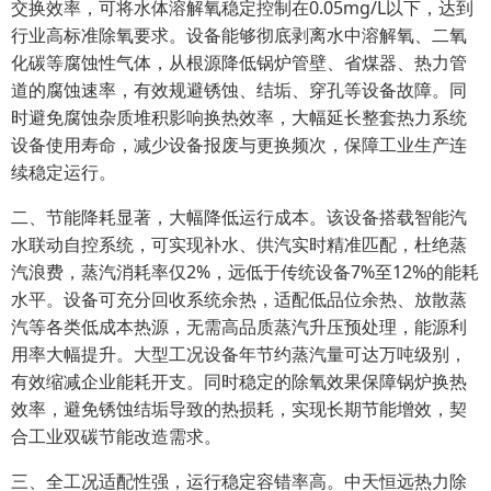
交换效率，可将水体溶解氧稳定控制在0.05mg/L以下，达到
行业高标准除氧要求。设备能够彻底剥离水中溶解氧、二氧
化碳等腐蚀性气体，从根源降低锅炉管壁、省煤器、热力管
道的腐蚀速率，有效规避锈蚀、结垢、穿孔等设备故障。同
时避免腐蚀杂质堆积影响换热效率，大幅延长整套热力系统
设备使用寿命，减少设备报废与更换频次，保障工业生产连
续稳定运行。
二、节能降耗显著，大幅降低运行成本。该设备搭载智能汽
水联动自控系统，可实现补水、供汽实时精准匹配，杜绝蒸
汽浪费，蒸汽消耗率仅2%，远低于传统设备7%至12%的能耗
水平。设备可充分回收系统余热，适配低品位余热、放散蒸
汽等各类低成本热源，无需高品质蒸汽升压预处理，能源利
用率大幅提升。大型工况设备年节约蒸汽量可达万吨级别，
有效缩减企业能耗开支。同时稳定的除氧效果保障锅炉换热
效率，避免锈蚀结垢导致的热损耗，实现长期节能增效，契
合工业双碳节能改造需求。
三、全工况适配性强，运行稳定容错率高。中天恒远热力除