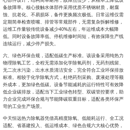
心部件设计，结构简单耐用，故障点位少，从根本上降低设
备故障率。核心接触水体部件采用优质不锈钢材质，耐腐
蚀、抗老化、不易损坏，备件更换频次极低。日常运维仅需
定期简单检查喷嘴、排管等常规部件，无需复杂拆解维修，
运维工作量较传统设备减少40%左右，年运维成本大幅降
低。同时设备故障率低、停机维修时间短，有效保障生产线
连续运行，减少停产损失。
六、绿色环保合规，适配低碳生产标准。该设备采用纯热力
物理除氧工艺，全程无需添加化学除氧药剂，无药剂残留、
无二次水污染，出水水质清洁安全，完全符合工业环保排放
标准。相较于化学除氧方式，杜绝药剂采购、废液处理等额
外成本，更加绿色低碳。设备节能减耗的运行特性可有效降
低企业碳排放，适配当下工业绿色转型、双碳管控要求，助
力企业完成环保合规与节能降碳双重目标，适配各类环保严
苛的工业生产场景。
中天恒远热力除氧器凭借高精度除氧、低能耗运行、全工况
适配、省基建投入、低运维成本、绿色合规六大核心优势，