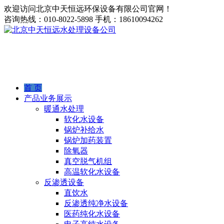
欢迎访问北京中天恒远环保设备有限公司官网！
咨询热线：
010-8022-5898
手机：
18610094262
首 页
产品业务展示
暖通水处理
软化水设备
锅炉补给水
锅炉加药装置
除氧器
真空脱气机组
高温软化水设备
反渗透设备
直饮水
反渗透纯净水设备
医药纯化水设备