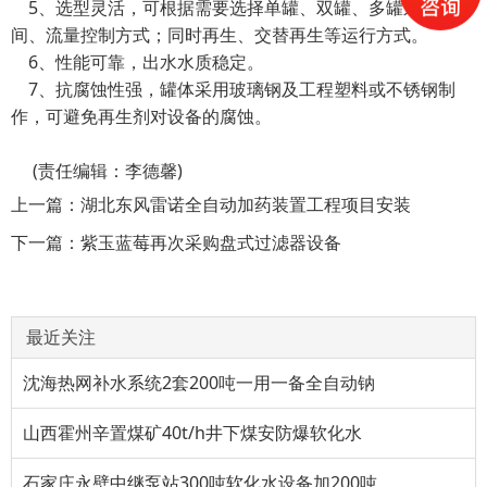
5、选型灵活，可根据需要选择单罐、双罐、多罐系统；时
间、流量控制方式；同时再生、交替再生等运行方式。
6、性能可靠，出水水质稳定。
7、抗腐蚀性强，罐体采用玻璃钢及工程塑料或不锈钢制
作，可避免再生剂对设备的腐蚀。
(责任编辑：李德馨)
上一篇：
湖北东风雷诺全自动加药装置工程项目安装
下一篇：
紫玉蓝莓再次采购盘式过滤器设备
最近关注
沈海热网补水系统2套200吨一用一备全自动钠
山西霍州辛置煤矿40t/h井下煤安防爆软化水
石家庄永壁中继泵站300吨软化水设备加200吨