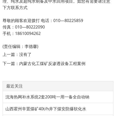
理、纯水及超纯水制备及中水回用项目。如您有需要请注意
下方联系方式
尊敬的顾客欢迎拨打 电话：010—80225859
传真：010—80222090
手机：18610094262
(责任编辑：李德馨)
上一篇：没有了
下一篇：
内蒙古化工煤矿反渗透设备工程案例
最近关注
沈海热网补水系统2套200吨一用一备全自动钠
山西霍州辛置煤矿40t/h井下煤安防爆软化水