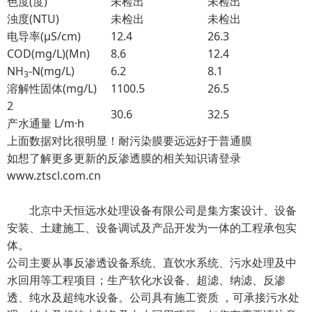
色度(度)
未检出
未检出
浊度(NTU)
未检出
未检出
电导率(μS/cm)
12.4
26.3
COD(mg/L)(Mn)
8.6
12.4
NH
-N(mg/L)
6.2
8.1
3
溶解性固体(mg/L)
1100.5
26.5
2
30.6
32.5
产水通量 L/m·h
上面数据对比很明显！耐污染膜要远远好于普通膜
如想了解更多更新的反渗透膜的相关知识请登录
www.ztscl.com.cn
北京中天恒远水处理设备有限公司是集方案设计、设备
安装、土建施工、设备调试及产品开发为一体的工程承包实
体。
公司主要从事反渗透设备系统、直饮水系统、污水处理及中
水回用等工程项目；生产软化水设备、超滤、纳滤、反渗
透、纯水及超纯水设备。公司具有施工资质 ，可承接污水处