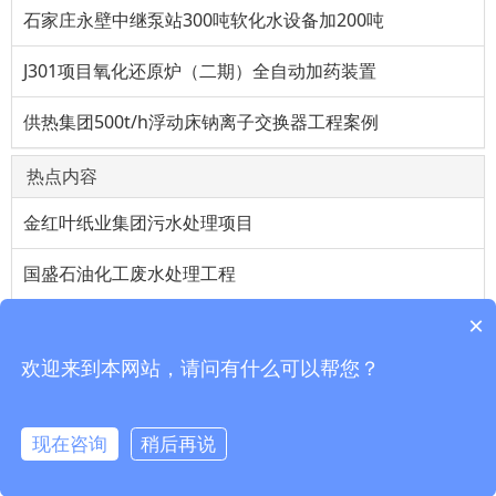
石家庄永壁中继泵站300吨软化水设备加200吨
J301项目氧化还原炉（二期）全自动加药装置
供热集团500t/h浮动床钠离子交换器工程案例
热点内容
金红叶纸业集团污水处理项目
国盛石油化工废水处理工程
×
富士康污水处理厂设备采购工程
欢迎来到本网站，请问有什么可以帮您？
湖南工程学院锅炉软化水设备安装工程
红豆集团污水设备更换工程
现在咨询
稍后再说
咨询报价
拨打座机
拨打手机