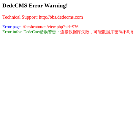
DedeCMS Error Warning!
Technical Support: http://bbs.dedecms.com
Error page:
/fanshentou/m/view.php?aid=976
Error infos: DedeCms错误警告：
连接数据库失败，可能数据库密码不对