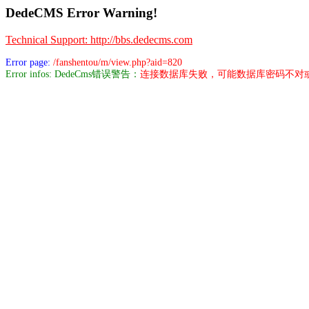
DedeCMS Error Warning!
Technical Support: http://bbs.dedecms.com
Error page:
/fanshentou/m/view.php?aid=820
Error infos: DedeCms错误警告：
连接数据库失败，可能数据库密码不对