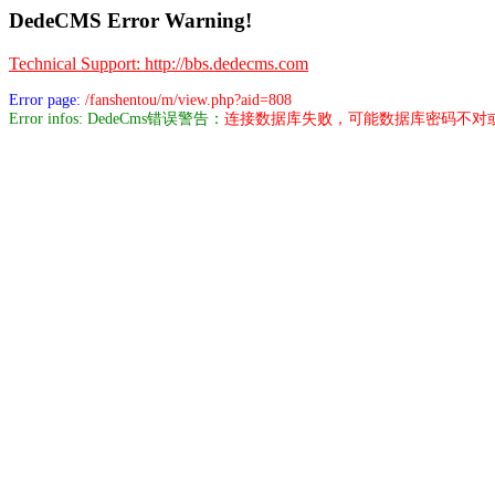
DedeCMS Error Warning!
Technical Support: http://bbs.dedecms.com
Error page:
/fanshentou/m/view.php?aid=808
Error infos: DedeCms错误警告：
连接数据库失败，可能数据库密码不对