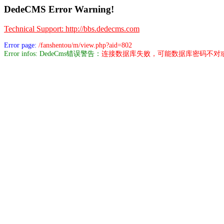
DedeCMS Error Warning!
Technical Support: http://bbs.dedecms.com
Error page:
/fanshentou/m/view.php?aid=802
Error infos: DedeCms错误警告：
连接数据库失败，可能数据库密码不对