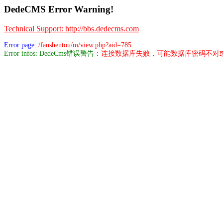
DedeCMS Error Warning!
Technical Support: http://bbs.dedecms.com
Error page:
/fanshentou/m/view.php?aid=785
Error infos: DedeCms错误警告：
连接数据库失败，可能数据库密码不对