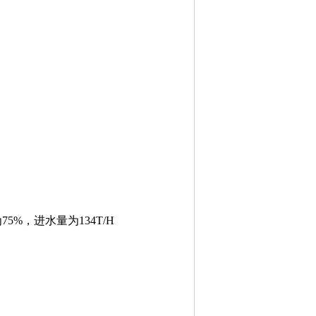
%，进水量为134T/H