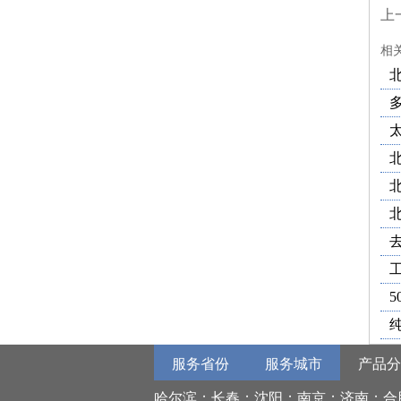
上
相
5
服务省份
服务城市
产品分
反渗透—净水机；纯水机；净水器；设