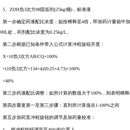
、ZDH负3次方08阻垢剂(25kg/桶)，标准液
一步确定药液配比浓度：如按稀释至4倍，即加药计量箱中加入一
00L处，药剂配比浓度为0.25kg/L。
二步根据已知条件带入公式计算冲程旋钮开度：
=10负3次方AB/CQ×100%
10负3次方×134×4)/(0.25×4.73)×100%
46%
三步药液配比调整：如所计算的数值大于100%，则表明稀释
四步重复第一至第三步骤：直到所计算值在1-100%之间
五步加药泵冲程旋钮的调节及加药量校准：
、 把冲程旋钮调节至46%的位置上