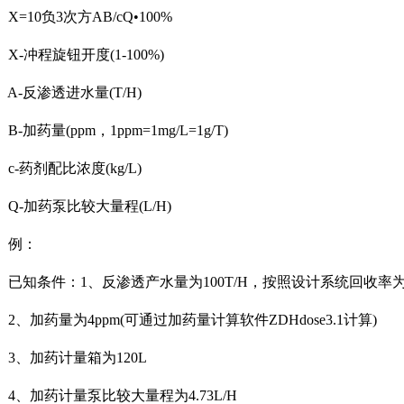
=10负3次方AB/cQ•100%
-冲程旋钮开度(1-100%)
-反渗透进水量(T/H)
加药量(ppm，1ppm=1mg/L=1g/T)
-药剂配比浓度(kg/L)
-加药泵比较大量程(L/H)
例：
知条件：1、反渗透产水量为100T/H，按照设计系统回收率为75
、加药量为4ppm(可通过加药量计算软件ZDHdose3.1计算)
、加药计量箱为120L
、加药计量泵比较大量程为4.73L/H