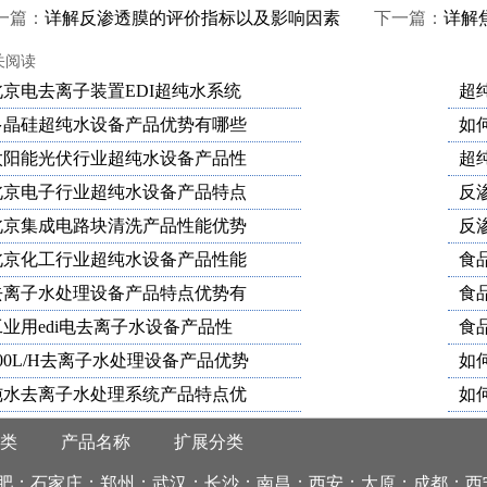
一篇：
详解反渗透膜的评价指标以及影响因素
下一篇：
详解
术
关阅读
北京电去离子装置EDI超纯水系统
超
多晶硅超纯水设备产品优势有哪些
如
太阳能光伏行业超纯水设备产品性
超
北京电子行业超纯水设备产品特点
反
北京集成电路块清洗产品性能优势
反
北京化工行业超纯水设备产品性能
食
去离子水处理设备产品特点优势有
食
工业用edi电去离子水设备产品性
食
00L/H去离子水处理设备产品优势
如
纯水去离子水处理系统产品特点优
如
类
产品名称
扩展分类
备；阻垢剂；纯水设备；纯净水设备；处理设备；技术；原理；