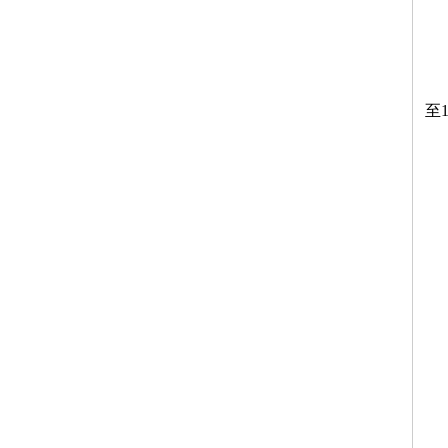
5
第
至1
第
X
=(
=
第
第
第
1