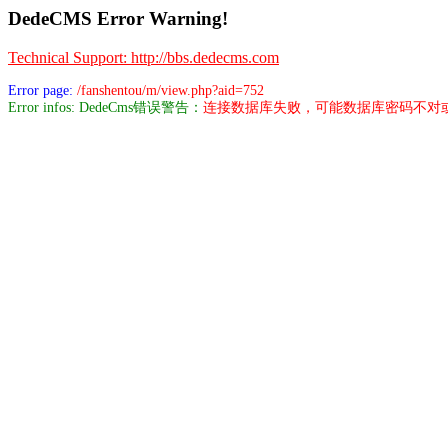
DedeCMS Error Warning!
Technical Support: http://bbs.dedecms.com
Error page:
/fanshentou/m/view.php?aid=752
Error infos: DedeCms错误警告：
连接数据库失败，可能数据库密码不对