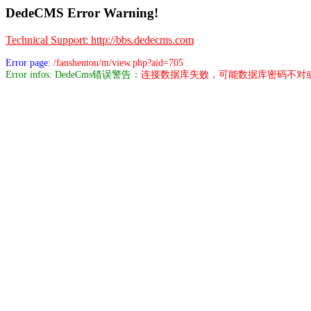
DedeCMS Error Warning!
Technical Support: http://bbs.dedecms.com
Error page:
/fanshentou/m/view.php?aid=705
Error infos: DedeCms错误警告：
连接数据库失败，可能数据库密码不对