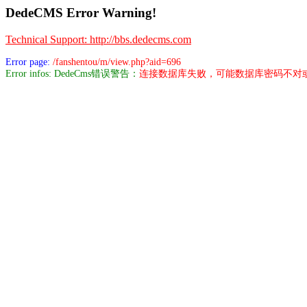
DedeCMS Error Warning!
Technical Support: http://bbs.dedecms.com
Error page:
/fanshentou/m/view.php?aid=696
Error infos: DedeCms错误警告：
连接数据库失败，可能数据库密码不对