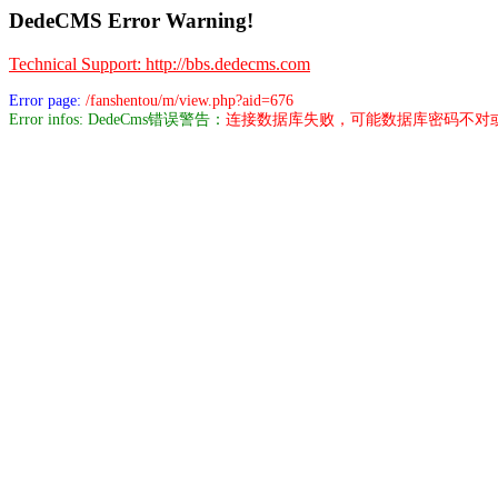
DedeCMS Error Warning!
Technical Support: http://bbs.dedecms.com
Error page:
/fanshentou/m/view.php?aid=676
Error infos: DedeCms错误警告：
连接数据库失败，可能数据库密码不对