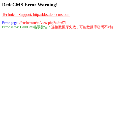
DedeCMS Error Warning!
Technical Support: http://bbs.dedecms.com
Error page:
/fanshentou/m/view.php?aid=671
Error infos: DedeCms错误警告：
连接数据库失败，可能数据库密码不对