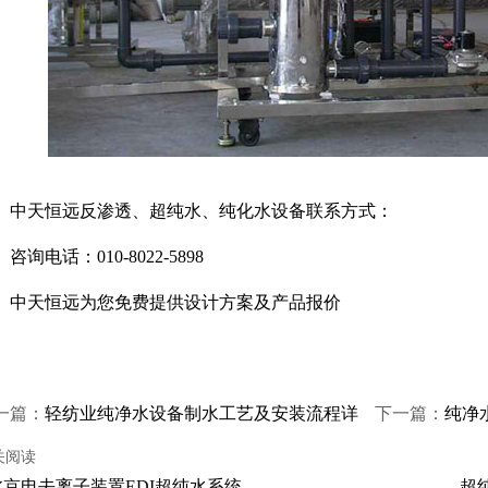
天恒远反渗透、超纯水、纯化水设备联系方式：
电话：010-8022-5898
天恒远为您免费提供设计方案及产品报价
一篇：
轻纺业纯净水设备制水工艺及安装流程详
下一篇：
纯净
介绍（图文）
（图文）
关阅读
北京电去离子装置EDI超纯水系统
超