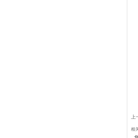
中
咨询
中
上
细
相