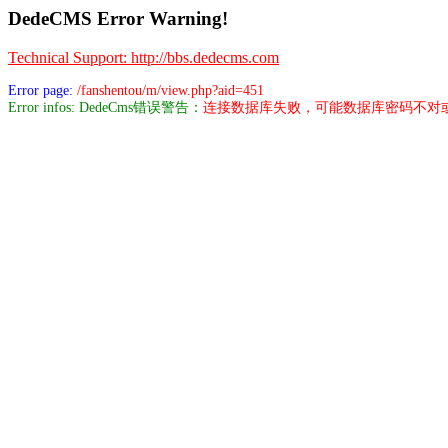
DedeCMS Error Warning!
Technical Support: http://bbs.dedecms.com
Error page:
/fanshentou/m/view.php?aid=451
Error infos: DedeCms错误警告：
连接数据库失败，可能数据库密码不对