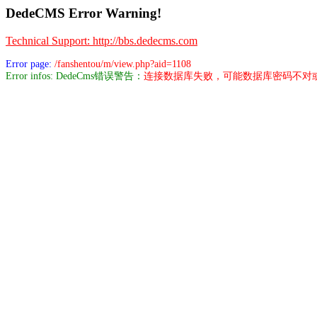
DedeCMS Error Warning!
Technical Support: http://bbs.dedecms.com
Error page:
/fanshentou/m/view.php?aid=1108
Error infos: DedeCms错误警告：
连接数据库失败，可能数据库密码不对