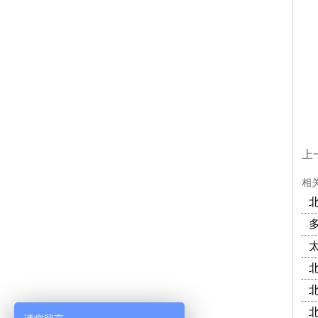
中
咨询
中
上
相