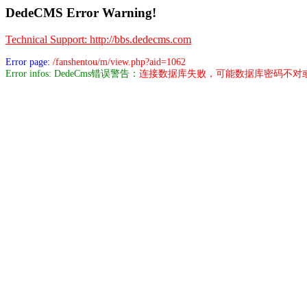
DedeCMS Error Warning!
Technical Support: http://bbs.dedecms.com
Error page:
/fanshentou/m/view.php?aid=1062
Error infos: DedeCms错误警告：
连接数据库失败，可能数据库密码不对